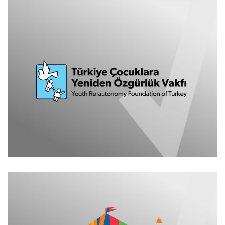
Türkiye Çocuklara Yeniden Özgürlük Vakfı