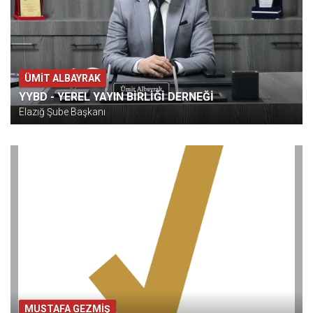
ÜMIT ALBAYRAK
YYBD - YEREL YAYIN BİRLİĞİ DERNEĞİ
Elazığ Şube Başkanı
MUSTAFA GEZMİŞ