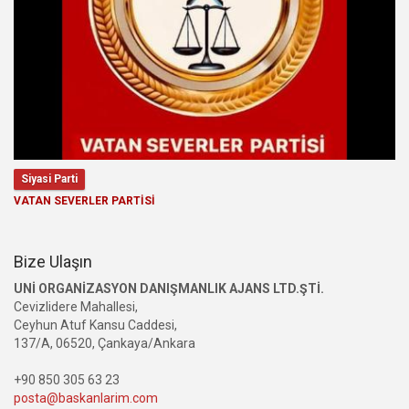
Siyasi Parti
VATAN SEVERLER PARTİSİ
Bize Ulaşın
UNİ ORGANİZASYON DANIŞMANLIK AJANS LTD.ŞTİ.
Cevizlidere Mahallesi,
Ceyhun Atuf Kansu Caddesi,
137/A, 06520, Çankaya/Ankara
+90 850 305 63 23
posta@baskanlarim.com