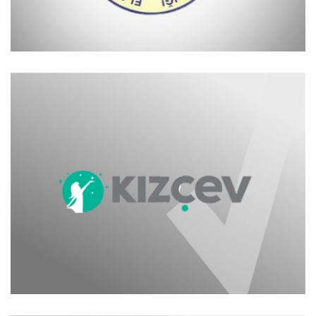
Elazığ Esnaf ve Sanatkarlar Karma Odası
Kız Çocukları Eğitim Derneği