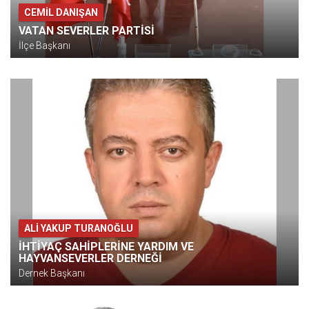
CEMİL DANIŞAN
VATAN SEVERLER PARTİSİ
İlçe Başkanı
ALI YAKUP TURANOĞLU
İHTİYAÇ SAHİPLERİNE YARDIM VE
HAYVANSEVERLER DERNEĞİ
Dernek Başkanı