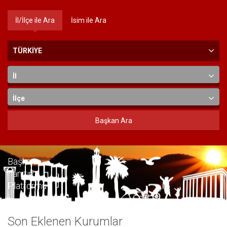
İl/İlçe ile Ara
İsim ile Ara
TÜRKİYE
İl
İlçe
Başkan Ara
Başkan
Tanıtım
Platformu
Son Eklenen Kurumlar