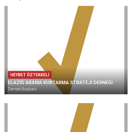
HEYBET ÖZTEKKELI
ELAZIĞ ARAMA KURTARMA STRATEJİ DERNEĞİ
Dernek Başkanı