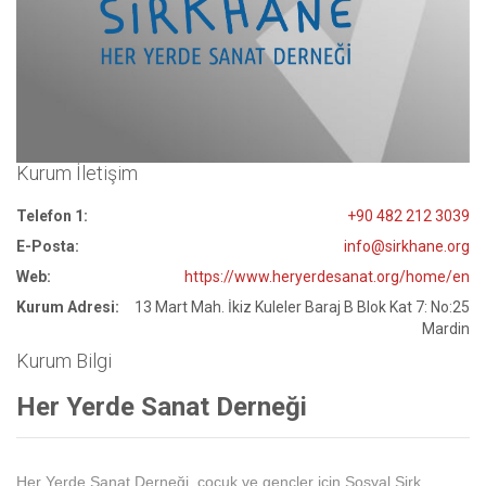
Kurum İletişim
Telefon 1:
+90 482 212 3039
E-Posta:
info@sirkhane.org
Web:
https://www.heryerdesanat.org/home/en
Kurum Adresi:
13 Mart Mah. İkiz Kuleler Baraj B Blok Kat 7: No:25
Mardin
Kurum Bilgi
Her Yerde Sanat Derneği
Her Yerde Sanat Derneği, çocuk ve gençler için Sosyal Sirk,